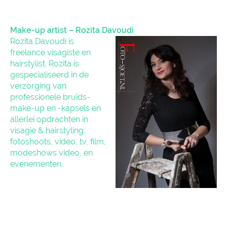
Make-up artist – Rozita Davoudi
Rozita Davoudi is
freelance visagiste en
hairstylist. Rozita is
gespecialiseerd in de
verzorging van
professionele bruids-
make-up en -kapsels en
allerlei opdrachten in
visagie & hairstyling:
fotoshoots, video, tv, film,
modeshows video, en
evenementen.