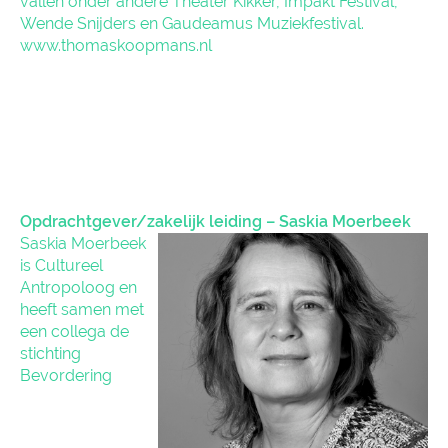
vallen onder andere Theater Kikker, Impakt Festival,
Wende Snijders en Gaudeamus Muziekfestival.
www.thomaskoopmans.nl
Opdrachtgever/zakelijk leiding – Saskia Moerbeek
Saskia Moerbeek
is Cultureel
Antropoloog en
heeft samen met
een collega de
stichting
Bevordering