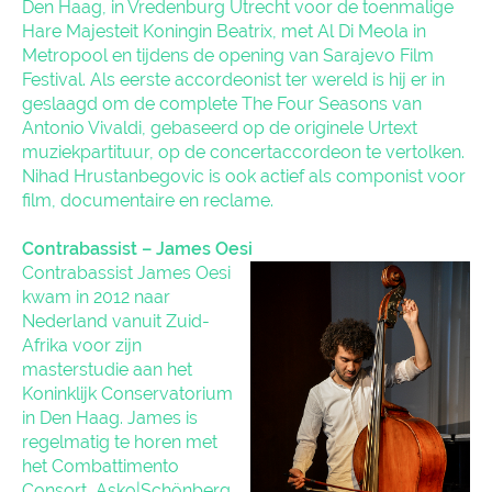
Den Haag, in Vredenburg Utrecht voor de toenmalige
Hare Majesteit Koningin Beatrix, met Al Di Meola in
Metropool en tijdens de opening van Sarajevo Film
Festival. Als eerste accordeonist ter wereld is hij er in
geslaagd om de complete The Four Seasons van
Antonio Vivaldi, gebaseerd op de originele Urtext
muziekpartituur, op de concertaccordeon te vertolken.
Nihad Hrustanbegovic is ook actief als componist voor
film, documentaire en reclame.
Contrabassist – James Oesi
Contrabassist James Oesi
kwam in 2012 naar
Nederland vanuit Zuid-
Afrika voor zijn
masterstudie aan het
Koninklijk Conservatorium
in Den Haag. James is
regelmatig te horen met
het Combattimento
Consort, Asko|Schönberg,