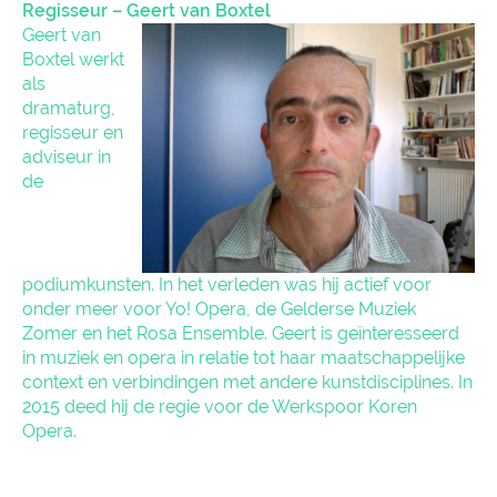
Regisseur – Geert van Boxtel
Geert van
Boxtel werkt
als
dramaturg,
regisseur en
adviseur in
de
podiumkunsten. In het verleden was hij actief voor
onder meer voor Yo! Opera, de Gelderse Muziek
Zomer en het Rosa Ensemble. Geert is geïnteresseerd
in muziek en opera in relatie tot haar maatschappelijke
context en verbindingen met andere kunstdisciplines. In
2015 deed hij de regie voor de Werkspoor Koren
Opera.