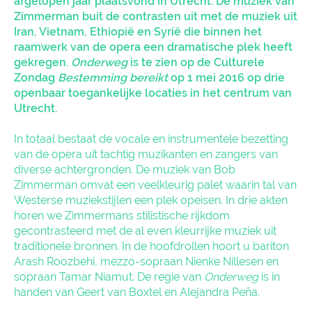
afgelopen jaar plaatsvond in Utrecht. De muziek van
Zimmerman buit de contrasten uit met de muziek uit
Iran, Vietnam, Ethiopië en Syrië die binnen het
raamwerk van de opera een dramatische plek heeft
gekregen.
Onderweg
is te zien op de Culturele
Zondag
Bestemming bereikt
op 1 mei 2016 op drie
openbaar toegankelijke locaties in het centrum van
Utrecht.
In totaal bestaat de vocale en instrumentele bezetting
van de opera uit tachtig muzikanten en zangers van
diverse achtergronden. De muziek van Bob
Zimmerman omvat een veelkleurig palet waarin tal van
Westerse muziekstijlen een plek opeisen. In drie akten
horen we Zimmermans stilistische rijkdom
gecontrasteerd met de al even kleurrijke muziek uit
traditionele bronnen. In de hoofdrollen hoort u bariton
Arash Roozbehi, mezzo-sopraan Nienke Nillesen en
sopraan Tamar Niamut. De regie van
Onderweg
is in
handen van Geert van Boxtel en Alejandra Peña.