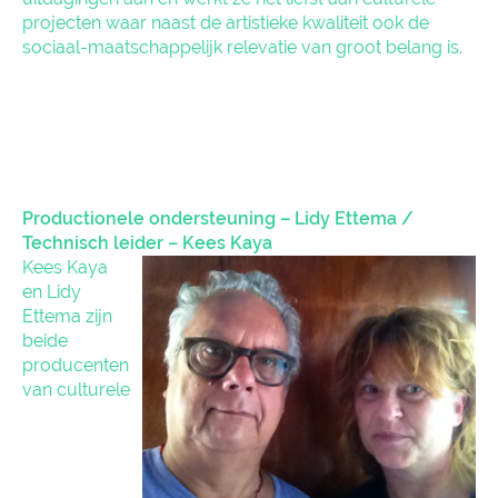
projecten waar naast de artistieke kwaliteit ook de
sociaal-maatschappelijk relevatie van groot belang is.
Productionele ondersteuning – Lidy Ettema /
Technisch leider – Kees Kaya
Kees Kaya
en Lidy
Ettema zijn
beide
producenten
van culturele