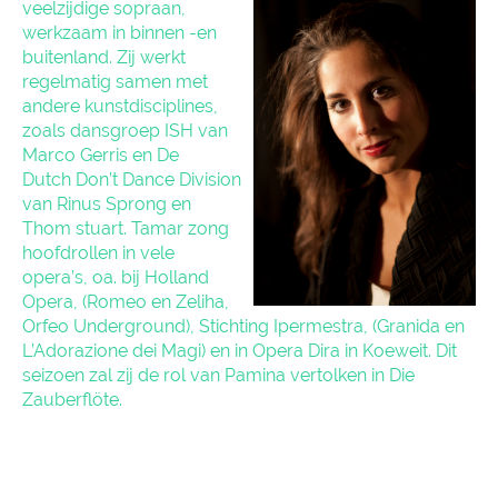
veelzijdige sopraan,
werkzaam in binnen -en
buitenland. Zij werkt
regelmatig samen met
andere kunstdisciplines,
zoals dansgroep ISH van
Marco Gerris en De
Dutch Don’t Dance Division
van Rinus Sprong en
Thom stuart. Tamar zong
hoofdrollen in vele
opera’s, oa. bij Holland
Opera, (Romeo en Zeliha,
Orfeo Underground), Stichting Ipermestra, (Granida en
L’Adorazione dei Magi) en in Opera Dira in Koeweit. Dit
seizoen zal zij de rol van Pamina vertolken in Die
Zauberflöte.