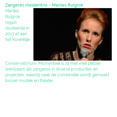
Zangeres meidentrio – Marlies Ruigrok
Marlies
Ruigrok
(1990)
studeerde in
2013 af aan
het Koninklijk
Conservatorium. Momenteel is zij met veel plezier
werkzaam als zangeres in diverse producties en
projecten, waarbij vaak de combinatie wordt gemaakt
tussen muziek en theater.