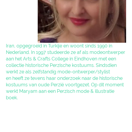
Iran, opgegroeid in Turkije en woont sinds 1990 in
Nederland. In 1997 studeerde ze af als modeontwerper
aan het Arts & Crafts College in Eindhoven met een
collectie historische Perzische kostuums. Sindsdien
werkt ze als zelfstandig mode-ontwerper/stylist
en heeft ze tevens haar onderzoek naar de historische
kostuums van oude Perzië voortgezet. Op dit moment
werkt Maryam aan een Perzisch mode & illustratie
boek.