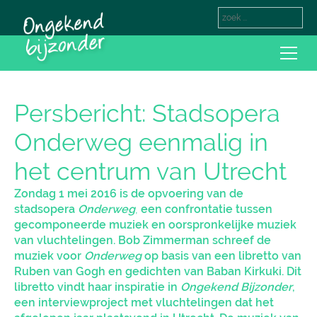
Persbericht: Stadsopera
Onderweg eenmalig in
het centrum van Utrecht
Zondag 1 mei 2016 is de opvoering van de
stadsopera
Onderweg
,
een confrontatie tussen
gecomponeerde muziek en oorspronkelijke muziek
van vluchtelingen. Bob Zimmerman schreef de
muziek voor
Onderweg
op basis van een libretto van
Ruben van Gogh en gedichten van Baban Kirkuki. Dit
libretto vindt haar inspiratie in
Ongekend Bijzonder
,
een interviewproject met vluchtelingen dat het