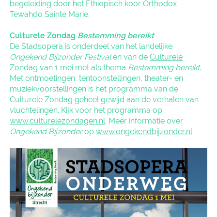
begeleiding door het Ethiopisch koor Orthodox
Tewahdo Sainte Marie.
Culturele Zondag
Bestemming bereikt
De Stadsopera is onderdeel van het landelijke
Ongekend Bijzonder Festival
en van de
Culturele
Zondag
van 1 mei met als thema
Bestemming bereikt
.
Met ontmoetingen, tentoonstellingen, theater- en
muziekvoorstellingen is het programma van de
Culturele Zondag geheel gewijd aan de verhalen van
vluchtelingen. Kijk voor het programma op
www.culturelezondagen.nl
. Meer informatie over
Ongekend Bijzonder
op
www.ongekendbijzonder.nl
.