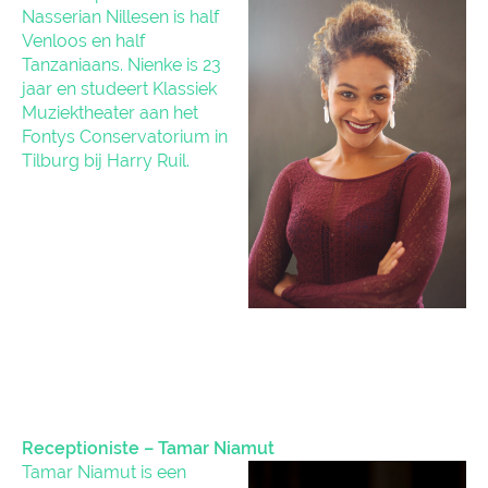
Nasserian Nillesen is half
Venloos en half
Tanzaniaans. Nienke is 23
jaar en studeert Klassiek
Muziektheater aan het
Fontys Conservatorium in
Tilburg bij Harry Ruil.
Receptioniste – Tamar Niamut
Tamar Niamut is een