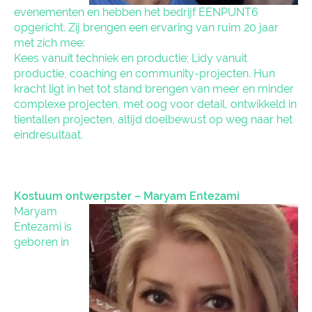
evenementen en hebben het bedrijf EENPUNT6
opgericht. Zij brengen een ervaring van ruim 20 jaar
met zich mee:
Kees vanuit techniek en productie; Lidy vanuit
productie, coaching en community-projecten. Hun
kracht ligt in het tot stand brengen van meer en minder
complexe projecten, met oog voor detail, ontwikkeld in
tientallen projecten, altijd doelbewust op weg naar het
eindresultaat.
Kostuum ontwerpster – Maryam Entezami
Maryam
Entezami is
geboren in