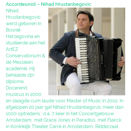
Accordeonist – Nihad Hrustanbegovic
Nihad
Hrustanbegovic
werd geboren in
Bosnië
Herzegovina en
studeerde aan het
ArtEZ
Conservatorium &
de Messiean
academie. Hij
behaalde zijn
diploma
Docerend
musicus in 2000
en slaagde cum laude voor Master of Music in 2002. In
afgelopen 20 jaar gaf Nihad Hrustanbegovic meer dan
1000 optredens : o.a. 7 keer in het Concertgebouw
Amsterdam, met Grace Jones in Paradiso, met Flairck
in Koninklijk Theater Carré in Amsterdam, Ridderzaal