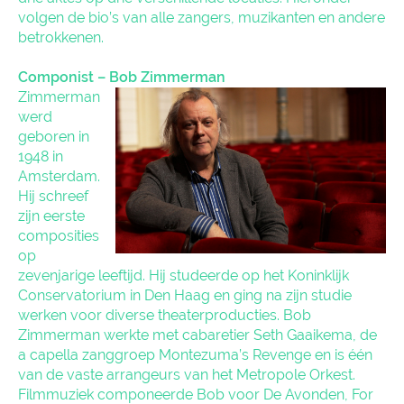
volgen de bio’s van alle zangers, muzikanten en andere
betrokkenen.
Componist – Bob Zimmerman
Zimmerman
werd
geboren in
1948 in
Amsterdam.
Hij schreef
zijn eerste
composities
op
zevenjarige leeftijd. Hij studeerde op het Koninklijk
Conservatorium in Den Haag en ging na zijn studie
werken voor diverse theaterproducties. Bob
Zimmerman werkte met cabaretier Seth Gaaikema, de
a capella zanggroep Montezuma’s Revenge en is één
van de vaste arrangeurs van het Metropole Orkest.
Filmmuziek componeerde Bob voor De Avonden, For