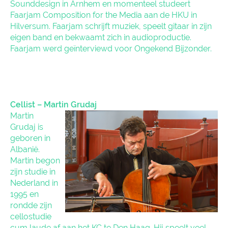
Sounddesign in Arnhem en momenteel studeert
Faarjam Composition for the Media aan de HKU in
Hilversum. Faarjam schrijft muziek, speelt gitaar in zijn
eigen band en bekwaamt zich in audioproductie.
Faarjam werd geïnterviewd voor Ongekend Bijzonder.
Cellist – Martin Grudaj
Martin
Grudaj is
geboren in
Albanië.
Martin begon
zijn studie in
Nederland in
1995 en
rondde zijn
cellostudie
cum laude af aan het KC te Den Haag. Hij speelt veel