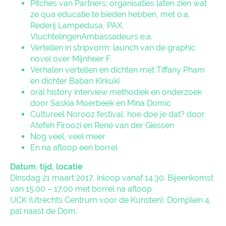
Pitches van Partners; organisaties laten zien wat
ze qua educatie te bieden hebben, met o.a.
Rederij Lampedusa, PAX,
VluchtelingenAmbassadeurs e.a.
Vertellen in stripvorm: launch van de graphic
novel over Mijnheer F.
Verhalen vertellen en dichten met Tiffany Pham
en dichter Baban Kirkuki
oral history interview methodiek en onderzoek
door Saskia Moerbeek en Mina Domic
Cultureel Norooz festival, hoe doe je dat? door
Atefeh Firoozi en René van der Giessen
Nog veel, veel meer
En na afloop een borrel
Datum, tijd, locatie
Dinsdag 21 maart 2017, inloop vanaf 14.30. Bijeenkomst
van 15.00 – 17.00 met borrel na afloop
UCK (Utrechts Centrum voor de Kunsten), Domplein 4,
pal naast de Dom.