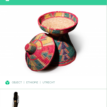
OBJECT
|
ETHIOPIE
|
UTRECHT