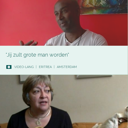
"Jij zult grote man worden"
VIDEO-LANG
|
ERITREA
|
AMSTERDAM