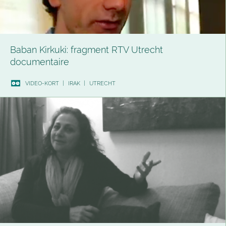
Baban Kirkuki: fragment RTV Utrecht
documentaire
VIDEO-KORT
|
IRAK
|
UTRECHT