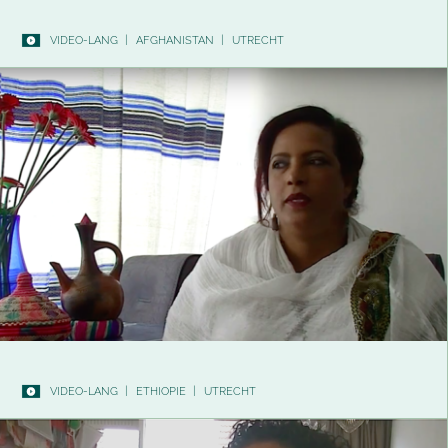
VIDEO-LANG
|
AFGHANISTAN
|
UTRECHT
VIDEO-LANG
|
ETHIOPIE
|
UTRECHT