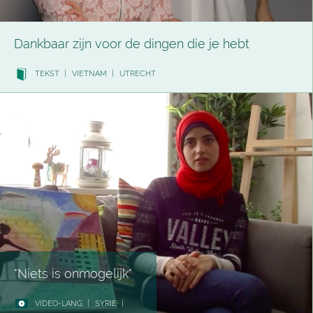
Dankbaar zijn voor de dingen die je hebt
TEKST
|
VIETNAM
|
UTRECHT
"Niets is onmogelijk"
VIDEO-LANG
|
SYRIE
|