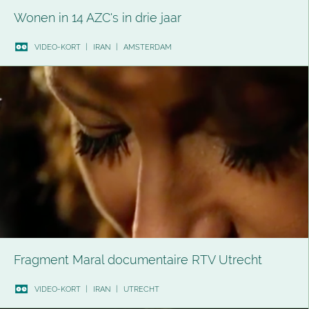
Wonen in 14 AZC's in drie jaar
VIDEO-KORT
|
IRAN
|
AMSTERDAM
Fragment Maral documentaire RTV Utrecht
VIDEO-KORT
|
IRAN
|
UTRECHT