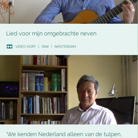
Lied voor mijn omgebrachte neven
VIDEO-KORT
|
IRAK
|
AMSTERDAM
‘We kenden Nederland alleen van de tulpen,