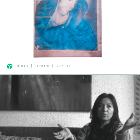
OBJECT
|
ETHIOPIE
|
UTRECHT