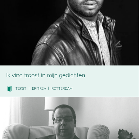
Ik vind troost in mijn gedichten
TEKST
|
ERITREA
|
ROTTERDAM