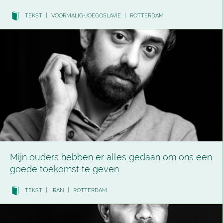
TEKST
|
VOORMALIG-JOEGOSLAVIE
|
ROTTERDAM
Mijn ouders hebben er alles gedaan om ons een
goede toekomst te geven
TEKST
|
IRAN
|
ROTTERDAM