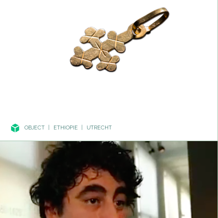
OBJECT
|
ETHIOPIE
|
UTRECHT