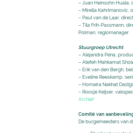
– Juan Heinsohn Huala, d
– Mirella Kahrimanovic,
– Paul van de Laar, direc
– Tila Frih-Passmann, dir
Polman, regiomanager
Stuurgroep Utrecht
– Alejandra Pena, produ
– Atefeh Mahkamat Shole-F
– Erik van den Bergh, b
– Eveline Reeskamp, sen
– Homaira Nakhat Dastgir
– Roosje Keijser, vakspec
Archief
Comité van aanbevelin
De burgemeesters van de