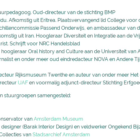
uurpedagoog. Oud-directeur van de stichting BMP
du. Afkomstig uit Eritrea. Plaatsvervangend lid College voo
schillencommissie Passend Onderwijs, en ambassadeur van de
omstig uit Iran. Hoogleraar Diversiteit en Integratie aan de Vrij
ist. Schrijft voor NRC Handelsblad
 hoogleraar Oral history and Culture aan de Universiteit van
rnalist en onder meer oud eindredacteur NOVA en Andere Ti
recteur Rijksmuseum Twenthe en auteur van onder meer Het
irecteur
UAF
en voormalig adjunct-directeur Stichting Erfgo
zijn stuurgroepen samengesteld:
onservator van
Amsterdam Museum
n designer (Barak Interior Design) en veldwerker Ongekend Bi
ollecties van
Stadsarchief Amsterdam