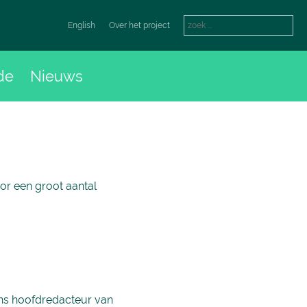
English
Over het project
de
Nieuws
or een groot aantal
ens hoofdredacteur van