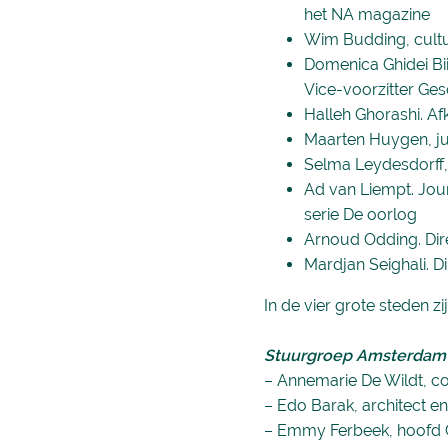
het NA magazine
Wim Budding, cult
Domenica Ghidei Bii
Vice-voorzitter Ge
Halleh Ghorashi. Afk
Maarten Huygen, jur
Selma Leydesdorff,
Ad van Liempt. Jou
serie De oorlog
Arnoud Odding. Di
Mardjan Seighali. D
In de vier grote steden 
Stuurgroep Amsterdam
– Annemarie De Wildt, c
– Edo Barak, architect e
– Emmy Ferbeek, hoofd C