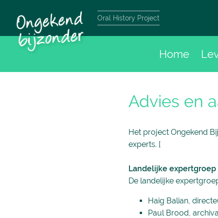
Oral History Project
Home
Le
Advies en 
Het project Ongekend Bij
experts. [
Landelijke expertgroep
De landelijke expertgro
Haig Balian, direct
Paul Brood, archiv