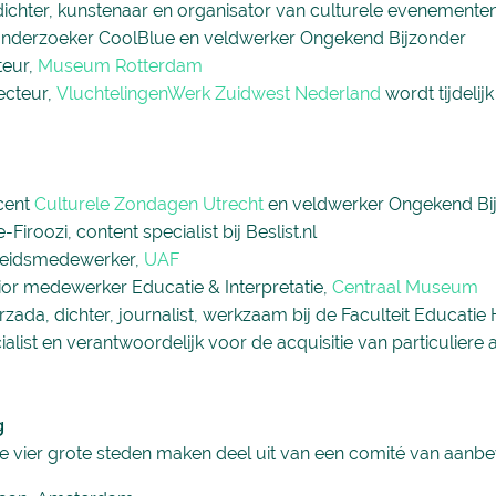
ichter, kunstenaar en organisator van culturele evenemente
 onderzoeker CoolBlue en veldwerker Ongekend Bijzonder
teur,
Museum Rotterdam
ecteur,
VluchtelingenWerk Zuidwest Nederland
wordt tijdeli
cent
Culturele Zondagen Utrecht
en veldwerker Ongekend Bi
iroozi, content specialist bij Beslist.nl
eleidsmedewerker,
UAF
ior medewerker Educatie & Interpretatie,
Centraal Museum
zada, dichter, journalist, werkzaam bij de Faculteit Educati
ialist en verantwoordelijk voor de acquisitie van particuliere 
g
 vier grote steden maken deel uit van een comité van aanbev