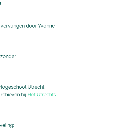
n
jk vervangen door Yvonne
jzonder
e Hogeschool Utrecht
archieven bij
Het Utrechts
eling: