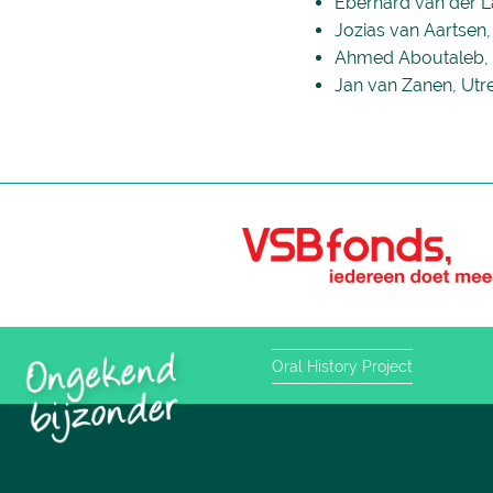
Eberhard van der 
Jozias van Aartsen
Ahmed Aboutaleb,
Jan van Zanen, Utr
Oral History Project