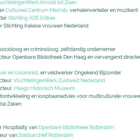
uchtelingenWerk Amstel tot Zaan
van
Cultureel Centrum Mezrab
, verhalenverteller en muzikant
tter
Stichting ADE Eritrea
r Stichting Irakese vrouwen Nederland
ocioloog en criminoloog, zelfstandig ondernemer
cteur Openbare Bibliotheek Den Haag en vervangend directe
jver en columnist
, en veldwerker Ongekend Bijzonder
cteur,
VluchtelingenWerk Zuidwest Nederland
cteur,
Haags Historisch Museum
tontwikkeling en loopbaanadvies voor multiculturele vrouwen
dse Zaken
r Hospitality van
Openbare Bibliotheek Rotterdam
cteur van
Stadsarchief Rotterdam