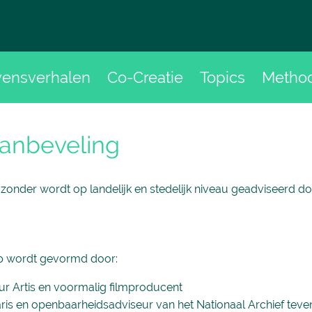
vensverhalen
Co-Creatie
Topics
Metho
aanbeveling
zonder wordt op landelijk en stedelijk niveau geadviseerd do
ep wordt gevormd door:
eur Artis en voormalig filmproducent
aris en openbaarheidsadviseur van het Nationaal Archief tev