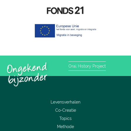
Oral History Project
Levensverhalen
Co-Creatie
Topics
Methode