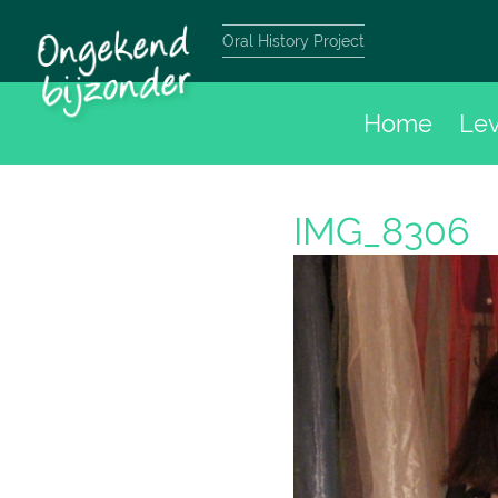
Oral History Project
Home
Le
IMG_8306