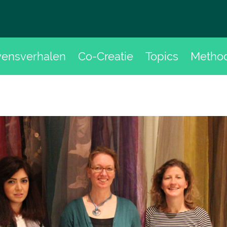
vensverhalen
Co-Creatie
Topics
Metho