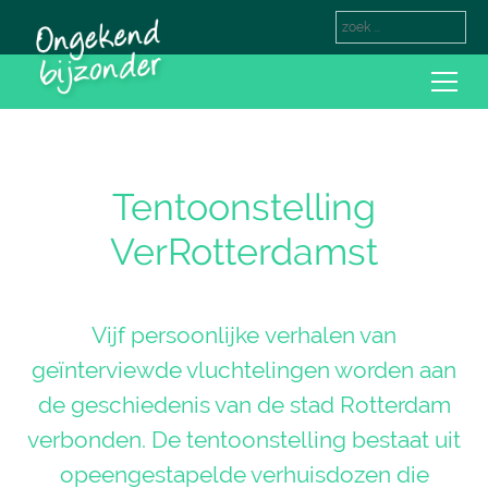
Tentoonstelling
VerRotterdamst
Vijf persoonlijke verhalen van
geïnterviewde vluchtelingen worden aan
de geschiedenis van de stad Rotterdam
verbonden. De tentoonstelling bestaat uit
opeengestapelde verhuisdozen die