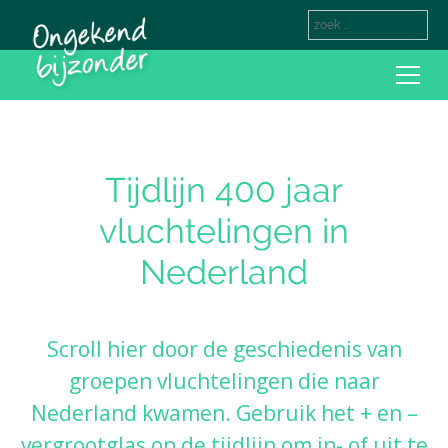
Tijdlijn 400 jaar
vluchtelingen in
Nederland
Scroll hier door de geschiedenis van
groepen vluchtelingen die naar
Nederland kwamen. Gebruik het + en –
vergrootglas op de tijdlijn om in- of uit te