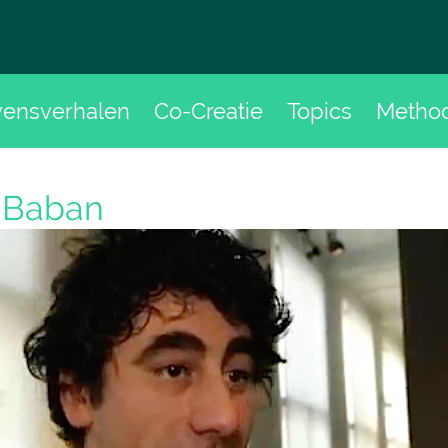
vensverhalen
Co-Creatie
Topics
Metho
t Baban