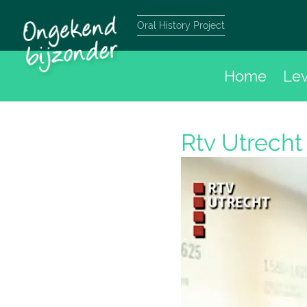
Oral History Project
Home
Le
Rtv Utrech