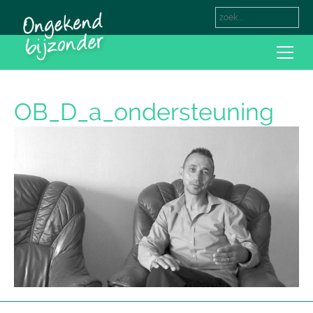
OB_D_a_ondersteuning