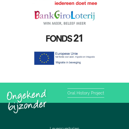
Oral History Project
Levensverhalen