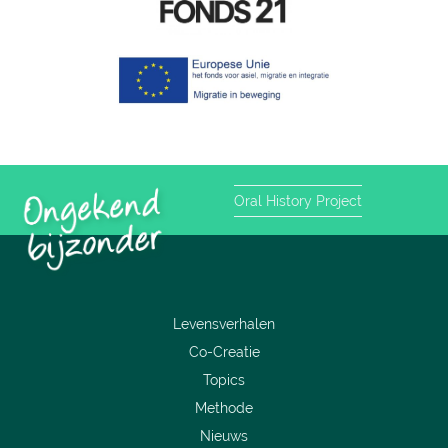
Oral History Project
Levensverhalen
Co-Creatie
Topics
Methode
Nieuws