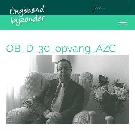
OB_D_30_opvang_AZC