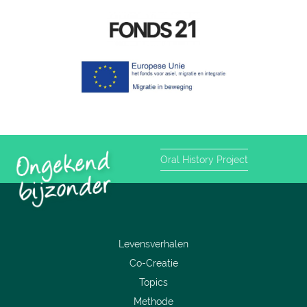
Oral History Project
Levensverhalen
Co-Creatie
Topics
Methode