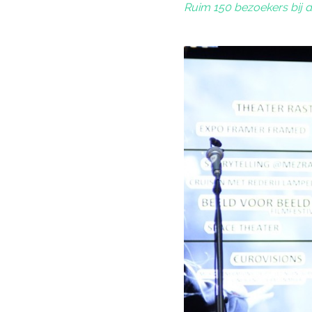
Ruim 150 bezoekers bij 