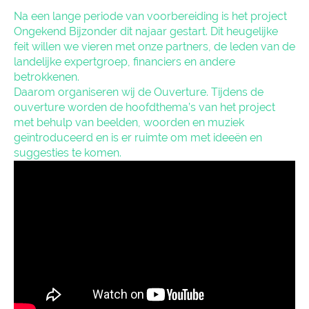
Na een lange periode van voorbereiding is het project
Ongekend Bijzonder dit najaar gestart. Dit heugelijke
feit willen we vieren met onze partners, de leden van de
landelijke expertgroep, financiers en andere
betrokkenen.
Daarom organiseren wij de Ouverture. Tijdens de
ouverture worden de hoofdthema’s van het project
met behulp van beelden, woorden en muziek
geïntroduceerd en is er ruimte om met ideeën en
suggesties te komen.