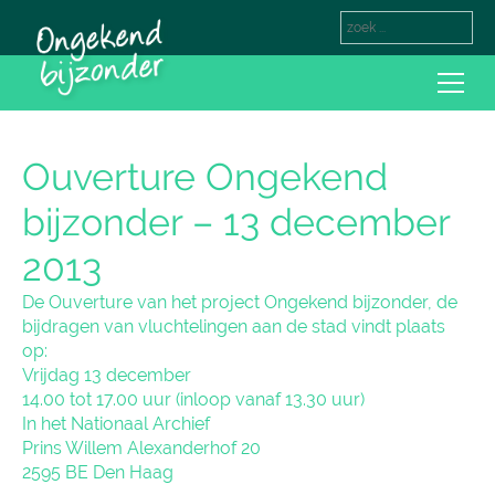
Ouverture Ongekend
bijzonder – 13 december
2013
De Ouverture van het project Ongekend bijzonder, de
bijdragen van vluchtelingen aan de stad vindt plaats
op:
Vrijdag 13 december
14.00 tot 17.00 uur (inloop vanaf 13.30 uur)
In het Nationaal Archief
Prins Willem Alexanderhof 20
2595 BE Den Haag