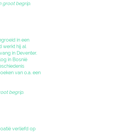
en groot begrip
.
egroeid in een
werkt hij al
vang in Deventer.
log in Bosnië
geschiedenis
oeken van o.a. een
groot begrip
.
oatië verliefd op