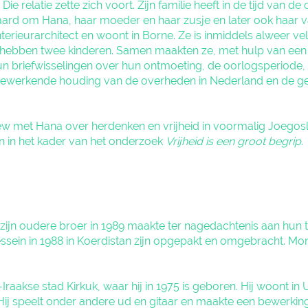
e relatie zette zich voort. Zijn familie heeft in de tijd van de
ard om Hana, haar moeder en haar zusje en later ook haar 
nterieurarchitect en woont in Borne. Ze is inmiddels alweer v
 hebben twee kinderen. Samen maakten ze, met hulp van een j
n briefwisselingen over hun ontmoeting, de oorlogsperiode, 
eewerkende houding van de overheden in Nederland en de g
ew met Hana over herdenken en vrijheid in voormalig Joegosl
n in het kader van het onderzoek
Vrijheid is een groot begrip
.
t zijn oudere broer in 1989 maakte ter nagedachtenis aan hun
ein in 1988 in Koerdistan zijn opgepakt en omgebracht. Moni
raakse stad Kirkuk, waar hij in 1975 is geboren. Hij woont in U
ij speelt onder andere ud en gitaar en maakte een bewerking