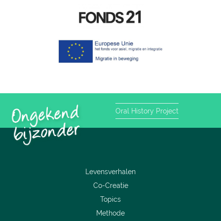
Oral History Project
Levensverhalen
Co-Creatie
Topics
Methode