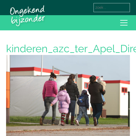
kinderen_azc_ter_Apel_Dir