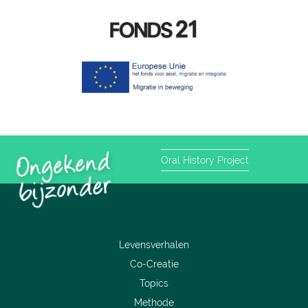
Oral History Project
Levensverhalen
Co-Creatie
Topics
Methode