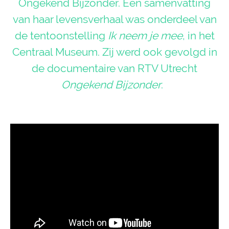
Ongekend Bijzonder. Een samenvatting
van haar levensverhaal was onderdeel van
de tentoonstelling
Ik neem je mee
, in het
Centraal Museum. Zij werd ook gevolgd in
de documentaire van RTV Utrecht
Ongekend Bijzonder
.