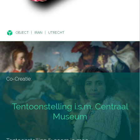
OBJECT
|
IRAN
|
UTRECHT
Co-Creatie:
Tentoonstelling i.s.m. Centraal
Museum