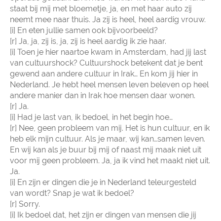
staat bij mij met bloemetje, ja, en met haar auto zij
neemt mee naar thuis. Ja zij is heel, heel aardig vrouw.
[i] En eten jullie samen ook bijvoorbeeld?
[r] Ja, ja, zij is, ja, zij is heel aardig ik zie haar.
[i] Toen je hier naartoe kwam in Amsterdam, had jij last
van cultuurshock? Cultuurshock betekent dat je bent
gewend aan andere cultuur in Irak… En kom jij hier in
Nederland. Je hebt heel mensen leven beleven op heel
andere manier dan in Irak hoe mensen daar wonen.
[r] Ja.
[i] Had je last van, ik bedoel, in het begin hoe…
[r] Nee, geen probleem van mij. Het is hun cultuur, en ik
heb elk mijn cultuur. Als je maar, wij kan…samen leven.
En wij kan als je buur bij mij of naast mij maak niet uit
voor mij geen probleem. Ja, ja ik vind het maakt niet uit.
Ja.
[i] En zijn er dingen die je in Nederland teleurgesteld
van wordt? Snap je wat ik bedoel?
[r] Sorry.
[i] Ik bedoel dat, het zijn er dingen van mensen die jij