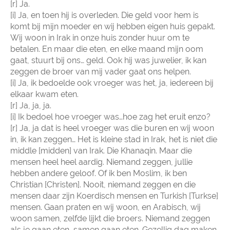
[r] Ja.
[i] Ja, en toen hij is overleden. Die geld voor hem is
komt bij mijn moeder en wij hebben eigen huis gepakt.
Wij woon in Irak in onze huis zonder huur om te
betalen. En maar die eten, en elke maand mijn oom
gaat, stuurt bij ons… geld. Ook hij was juwelier, ik kan
zeggen de broer van mij vader gaat ons helpen.
[i] Ja, ik bedoelde ook vroeger was het, ja, iedereen bij
elkaar kwam eten.
[r] Ja, ja, ja.
[i] Ik bedoel hoe vroeger was…hoe zag het eruit enzo?
[r] Ja, ja dat is heel vroeger was die buren en wij woon
in, ik kan zeggen… Het is kleine stad in Irak, het is niet die
middle [midden] van Irak. Die Khanaqin. Maar die
mensen heel heel aardig. Niemand zeggen, jullie
hebben andere geloof. Of ik ben Moslim, ik ben
Christian [Christen]. Nooit, niemand zeggen en die
mensen daar zijn Koerdisch mensen en Turkish [Turkse]
mensen. Gaan praten en wij woon, en Arabisch, wij
woon samen, zelfde lijkt die broers. Niemand zeggen
als je gaan eten, samen gaan eten. Gezellig dag maken,