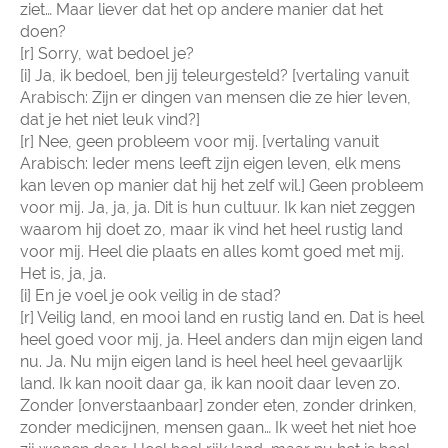
ziet… Maar liever dat het op andere manier dat het
doen?
[r] Sorry, wat bedoel je?
[i] Ja, ik bedoel, ben jij teleurgesteld? [vertaling vanuit
Arabisch: Zijn er dingen van mensen die ze hier leven,
dat je het niet leuk vind?]
[r] Nee, geen probleem voor mij. [vertaling vanuit
Arabisch: Ieder mens leeft zijn eigen leven, elk mens
kan leven op manier dat hij het zelf wil.] Geen probleem
voor mij. Ja, ja, ja. Dit is hun cultuur. Ik kan niet zeggen
waarom hij doet zo, maar ik vind het heel rustig land
voor mij. Heel die plaats en alles komt goed met mij.
Het is, ja, ja.
[i] En je voel je ook veilig in de stad?
[r] Veilig land, en mooi land en rustig land en. Dat is heel
heel goed voor mij, ja. Heel anders dan mijn eigen land
nu. Ja. Nu mijn eigen land is heel heel heel gevaarlijk
land. Ik kan nooit daar ga, ik kan nooit daar leven zo.
Zonder [onverstaanbaar] zonder eten, zonder drinken,
zonder medicijnen, mensen gaan… Ik weet het niet hoe