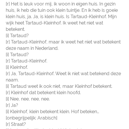
[r] Het is leuk voor mij, ik woon in eigen huis. In gezin
huis, ik heb die tuin ook klein tuintje. En ik heb is goeie
klein huis, ja. Ja, is klein huis. Is Tartaud-Kleinhof. Mijn
wijk heet Tartaud-Kleinhof. Ik weet het niet wat
betekent.
[i] Tartaud?
[r] Tartaud-Kleinhof, maar ik weet het niet wat betekent
deze naam in Nederland.
[i] Tartaud?
[r] Tartaud-Kleinhof.
[i] Kleinhof.
[r] Ja, Tartaud-Kleinhof. Weet ik niet wat betekend deze
naam.
[i] Tartaud weet ik ook niet, maar Kleinhof betekent.
[r] Kleinhof dat betekent klein hoofd.
[i] Nee, nee, nee, nee.
[r] Ja?
[i] Kleinhof, klein betekent klein. Hof beteken…
[onbegrijpelijk: Arabisch]
[r] Straat?