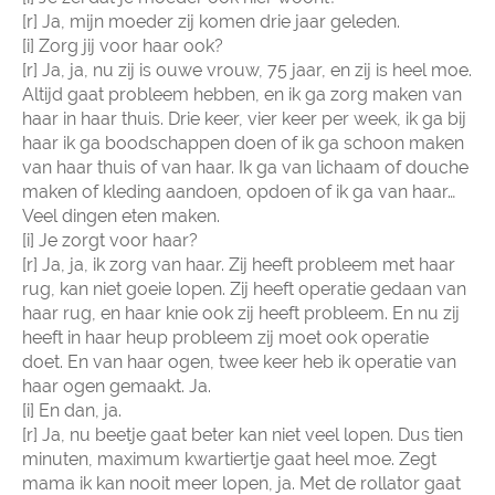
[r] Ja, mijn moeder zij komen drie jaar geleden.
[i] Zorg jij voor haar ook?
[r] Ja, ja, nu zij is ouwe vrouw, 75 jaar, en zij is heel moe.
Altijd gaat probleem hebben, en ik ga zorg maken van
haar in haar thuis. Drie keer, vier keer per week, ik ga bij
haar ik ga boodschappen doen of ik ga schoon maken
van haar thuis of van haar. Ik ga van lichaam of douche
maken of kleding aandoen, opdoen of ik ga van haar…
Veel dingen eten maken.
[i] Je zorgt voor haar?
[r] Ja, ja, ik zorg van haar. Zij heeft probleem met haar
rug, kan niet goeie lopen. Zij heeft operatie gedaan van
haar rug, en haar knie ook zij heeft probleem. En nu zij
heeft in haar heup probleem zij moet ook operatie
doet. En van haar ogen, twee keer heb ik operatie van
haar ogen gemaakt. Ja.
[i] En dan, ja.
[r] Ja, nu beetje gaat beter kan niet veel lopen. Dus tien
minuten, maximum kwartiertje gaat heel moe. Zegt
mama ik kan nooit meer lopen, ja. Met de rollator gaat