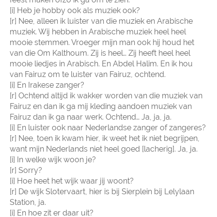
[i] Heb je hobby ook als muziek ook?
[r] Nee, alleen ik luister van die muziek en Arabische
muziek. Wij hebben in Arabische muziek heel heel
mooie stemmen. Vroeger mijn man ook hij houd het
van die Om Kalthoum. Zij is heel… Zij heeft heel heel
mooie liedjes in Arabisch. En Abdel Halim. En ik hou
van Fairuz om te luister van Fairuz, ochtend.
[i] En Irakese zanger?
[r] Ochtend altijd ik wakker worden van die muziek van
Fairuz en dan ik ga mij kleding aandoen muziek van
Fairuz dan ik ga naar werk. Ochtend… Ja, ja, ja.
[i] En luister ook naar Nederlandse zanger of zangeres?
[r] Nee, toen ik kwam hier, ik weet het ik niet begrijpen,
want mijn Nederlands niet heel goed [lacherig]. Ja, ja.
[i] In welke wijk woon je?
[r] Sorry?
[i] Hoe heet het wijk waar jij woont?
[r] De wijk Slotervaart, hier is bij Sierplein bij Lelylaan
Station, ja.
[i] En hoe zit er daar uit?