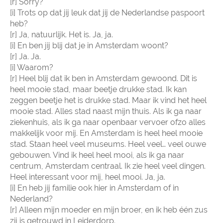
[r] Sorry?
[i] Trots op dat jij leuk dat jij de Nederlandse paspoort
heb?
[r] Ja, natuurlijk. Het is. Ja, ja.
[i] En ben jij blij dat je in Amsterdam woont?
[r] Ja. Ja.
[i] Waarom?
[r] Heel blij dat ik ben in Amsterdam gewoond. Dit is
heel mooie stad, maar beetje drukke stad. Ik kan
zeggen beetje het is drukke stad. Maar ik vind het heel
mooie stad. Alles stad naast mijn thuis. Als ik ga naar
ziekenhuis, als ik ga naar openbaar vervoer ofzo alles
makkelijk voor mij. En Amsterdam is heel heel mooie
stad. Staan heel veel museums. Heel veel… veel ouwe
gebouwen. Vind ik heel heel mooi, als ik ga naar
centrum, Amsterdam centraal. Ik zie heel veel dingen.
Heel interessant voor mij, heel mooi. Ja, ja.
[i] En heb jij familie ook hier in Amsterdam of in
Nederland?
[r] Alleen mijn moeder en mijn broer, en ik heb één zus
zij is getrouwd in Leiderdorp.