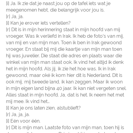
[i] Ja. Ik zie dat je naast jou op de tafel iets wat je
meegenomen hebt, die belangrijk voor jou is.
[r] Ja, ja.
[i] Kan je erover iets vertellen?
[r] Dit is in mijn herinnering staat in mijn hoofd van mij
vroeger. Was ik verliefd in Irak. Ik heb de foto’s van mij,
van mij en van mijn man. Toen ik ben in Irak gewoond
vroeger. En staat bij mij die kaartje van mijn man toen
hij was juwelier. Die staat die adres en plaats waar die
winkel van mijn man staat ook. Ik vind het altijd ik denk
het in mijn hoofd. Als jij, ik zie het hoe was. Ik in Irak
gewoond, maar oké ik kom hier dit is Nederland. Dit is
ook mij, mij tweede land, ik kan zeggen. Maar ik woon
in mijn eigen land bijna 40 jaar. Ik kan niet vergeten snel.
Alles staat in mijn hoofd. Ja, dat is het. Ik neem het met
mij mee. Ik vind het…
[i] Kan je ons laten zien, alstublieft?
[r] Ja, ja, ja.
[i] Eén voor één.
[r] Dit is mijn man. Laatste foto van mijn man, toen hij is