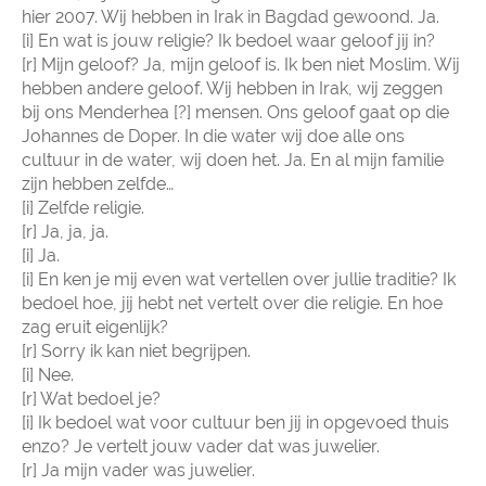
hier 2007. Wij hebben in Irak in Bagdad gewoond. Ja.
[i] En wat is jouw religie? Ik bedoel waar geloof jij in?
[r] Mijn geloof? Ja, mijn geloof is. Ik ben niet Moslim. Wij
hebben andere geloof. Wij hebben in Irak, wij zeggen
bij ons Menderhea [?] mensen. Ons geloof gaat op die
Johannes de Doper. In die water wij doe alle ons
cultuur in de water, wij doen het. Ja. En al mijn familie
zijn hebben zelfde…
[i] Zelfde religie.
[r] Ja, ja, ja.
[i] Ja.
[i] En ken je mij even wat vertellen over jullie traditie? Ik
bedoel hoe, jij hebt net vertelt over die religie. En hoe
zag eruit eigenlijk?
[r] Sorry ik kan niet begrijpen.
[i] Nee.
[r] Wat bedoel je?
[i] Ik bedoel wat voor cultuur ben jij in opgevoed thuis
enzo? Je vertelt jouw vader dat was juwelier.
[r] Ja mijn vader was juwelier.