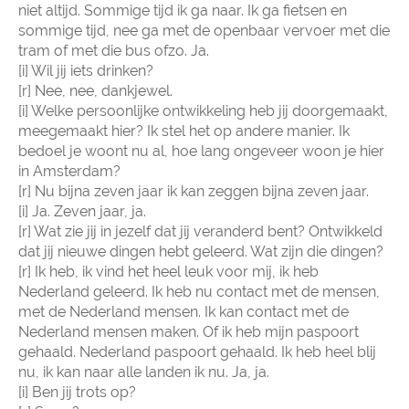
niet altijd. Sommige tijd ik ga naar. Ik ga fietsen en
sommige tijd, nee ga met de openbaar vervoer met die
tram of met die bus ofzo. Ja.
[i] Wil jij iets drinken?
[r] Nee, nee, dankjewel.
[i] Welke persoonlijke ontwikkeling heb jij doorgemaakt,
meegemaakt hier? Ik stel het op andere manier. Ik
bedoel je woont nu al, hoe lang ongeveer woon je hier
in Amsterdam?
[r] Nu bijna zeven jaar ik kan zeggen bijna zeven jaar.
[i] Ja. Zeven jaar, ja.
[r] Wat zie jij in jezelf dat jij veranderd bent? Ontwikkeld
dat jij nieuwe dingen hebt geleerd. Wat zijn die dingen?
[r] Ik heb, ik vind het heel leuk voor mij, ik heb
Nederland geleerd. Ik heb nu contact met de mensen,
met de Nederland mensen. Ik kan contact met de
Nederland mensen maken. Of ik heb mijn paspoort
gehaald. Nederland paspoort gehaald. Ik heb heel blij
nu, ik kan naar alle landen ik nu. Ja, ja.
[i] Ben jij trots op?