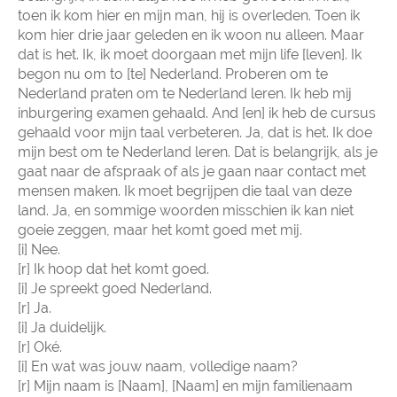
toen ik kom hier en mijn man, hij is overleden. Toen ik
kom hier drie jaar geleden en ik woon nu alleen. Maar
dat is het. Ik, ik moet doorgaan met mijn life [leven]. Ik
begon nu om to [te] Nederland. Proberen om te
Nederland praten om te Nederland leren. Ik heb mij
inburgering examen gehaald. And [en] ik heb de cursus
gehaald voor mijn taal verbeteren. Ja, dat is het. Ik doe
mijn best om te Nederland leren. Dat is belangrijk, als je
gaat naar de afspraak of als je gaan naar contact met
mensen maken. Ik moet begrijpen die taal van deze
land. Ja, en sommige woorden misschien ik kan niet
goeie zeggen, maar het komt goed met mij.
[i] Nee.
[r] Ik hoop dat het komt goed.
[i] Je spreekt goed Nederland.
[r] Ja.
[i] Ja duidelijk.
[r] Oké.
[i] En wat was jouw naam, volledige naam?
[r] Mijn naam is [Naam], [Naam] en mijn familienaam