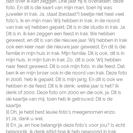
dan over ik kan zeggen. Drie jaar hij is overleden, deze
foto. En dit is die kaart van mijn man, toen hij was
juwelier in Irak. Ja, staat [bestaat?] beetje niet heel veel
foto’s. Ik en mijn man. Wij hebben in Irak, in de noord
van Irak wij hebben gepakt. Dit is in die studio in Irak. Ja.
Dit is in, ik kan zeggen een feest in Irak. We hebben
geweest, en dit is van die nieuwe jaar. Wij hebben in Irak
ook een keer naar die nieuwe jaar geweest. En dit is die
familie in mijn huis in Irak. Mijn familie. Dit is ook, dit is in
mijn huis, in mijn tuin in Irak. Zo, dit is ook. Wij hebben
naar feest geweest. Dit is ook mijn foto, in die feest. Dat
ben ik en mijn broer ook in die noord van Irak. Deze foto
in 2006, heb ik gepakt. Dit is mijn jarig. En dit is ook we
hebben in de feest. Dit is ik denk, welke jaar is het? Ik
denk of 2000. Deze foto om 2000 en die ook, ja. Dit is
de kaartje van mij, toen heb ik getrouwd. Dit is de
kaartje.
[i] Oh, je hebt best leuke foto’s meegenomen enzo.
[r] Ja, dank u wel.
[i] En, ja, en hoe belangrijk deze foto’s voor jou? Is echt
belangrijk, ik denk altijd hoe ik heb gewoond in Irak,