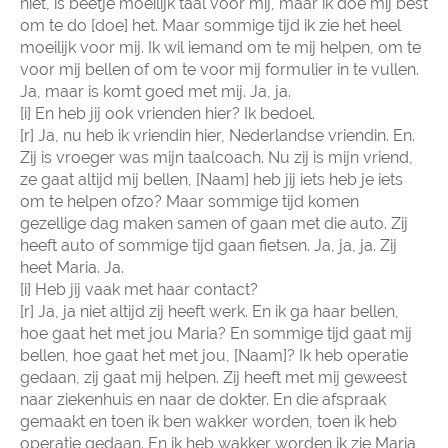
niet, is beetje moeilijk taal voor mij, maar ik doe mij best
om te do [doe] het. Maar sommige tijd ik zie het heel
moeilijk voor mij. Ik wil iemand om te mij helpen, om te
voor mij bellen of om te voor mij formulier in te vullen.
Ja, maar is komt goed met mij. Ja, ja.
[i] En heb jij ook vrienden hier? Ik bedoel.
[r] Ja, nu heb ik vriendin hier, Nederlandse vriendin. En.
Zij is vroeger was mijn taalcoach. Nu zij is mijn vriend,
ze gaat altijd mij bellen, [Naam] heb jij iets heb je iets
om te helpen ofzo? Maar sommige tijd komen
gezellige dag maken samen of gaan met die auto. Zij
heeft auto of sommige tijd gaan fietsen. Ja, ja, ja. Zij
heet Maria. Ja.
[i] Heb jij vaak met haar contact?
[r] Ja, ja niet altijd zij heeft werk. En ik ga haar bellen,
hoe gaat het met jou Maria? En sommige tijd gaat mij
bellen, hoe gaat het met jou, [Naam]? Ik heb operatie
gedaan, zij gaat mij helpen. Zij heeft met mij geweest
naar ziekenhuis en naar de dokter. En die afspraak
gemaakt en toen ik ben wakker worden, toen ik heb
operatie gedaan. En ik heb wakker worden ik zie Maria