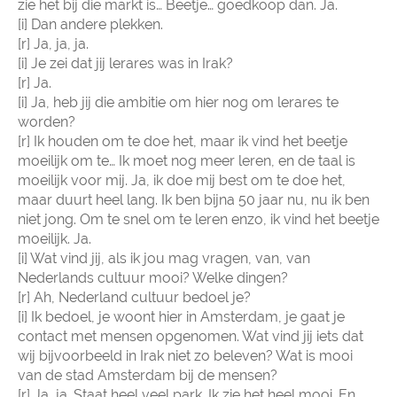
zie het bij die markt is… Beetje… goedkoop dan. Ja.
[i] Dan andere plekken.
[r] Ja, ja, ja.
[i] Je zei dat jij lerares was in Irak?
[r] Ja.
[i] Ja, heb jij die ambitie om hier nog om lerares te
worden?
[r] Ik houden om te doe het, maar ik vind het beetje
moeilijk om te… Ik moet nog meer leren, en de taal is
moeilijk voor mij. Ja, ik doe mij best om te doe het,
maar duurt heel lang. Ik ben bijna 50 jaar nu, nu ik ben
niet jong. Om te snel om te leren enzo, ik vind het beetje
moeilijk. Ja.
[i] Wat vind jij, als ik jou mag vragen, van, van
Nederlands cultuur mooi? Welke dingen?
[r] Ah, Nederland cultuur bedoel je?
[i] Ik bedoel, je woont hier in Amsterdam, je gaat je
contact met mensen opgenomen. Wat vind jij iets dat
wij bijvoorbeeld in Irak niet zo beleven? Wat is mooi
van de stad Amsterdam bij de mensen?
[r] Ja, ja. Staat heel veel park. Ik zie het heel mooi. En