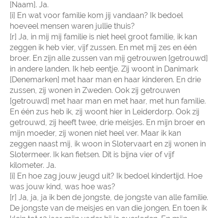
[Naam]. Ja.
[i] En wat voor familie kom jij vandaan? Ik bedoel
hoeveel mensen waren jullie thuis?
[r] Ja, in mij mij familie is niet heel groot familie, ik kan
zeggen ik heb vier, vijf zussen. En met mij zes en één
broer. En zijn alle zussen van mij getrouwen [getrouwd]
in andere landen. Ik heb eentje. Zij woont in Danimark
[Denemarken] met haar man en haar kinderen. En drie
zussen, zij wonen in Zweden. Ook zij getrouwen
[getrouwd] met haar man en met haar, met hun familie.
En één zus heb ik, zij woont hier in Leiderdorp. Ook zij
getrouwd, zij heeft twee, drie meisjes. En mijn broer en
mijn moeder, zij wonen niet heel ver. Maar ik kan
zeggen naast mij, ik woon in Slotervaart en zij wonen in
Slotermeer. Ik kan fietsen. Dit is bijna vier of vijf
kilometer. Ja.
[i] En hoe zag jouw jeugd uit? Ik bedoel kindertijd. Hoe
was jouw kind, was hoe was?
[r] Ja, ja, ja ik ben de jongste, de jongste van alle familie.
De jongste van de meisjes en van die jongen. En toen ik