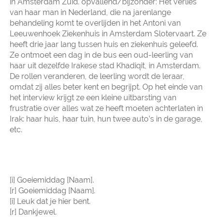
in Amsterdam Zuid. opvallend/bijzonder: Het verlies
van haar man in Nederland, die na jarenlange
behandeling komt te overlijden in het Antoni van
Leeuwenhoek Ziekenhuis in Amsterdam Slotervaart. Ze
heeft drie jaar lang tussen huis en ziekenhuis geleefd.
Ze ontmoet een dag in de bus een oud-leerling van
haar uit dezelfde Irakese stad Khadiqit, in Amsterdam.
De rollen veranderen, de leerling wordt de leraar,
omdat zij alles beter kent en begrijpt. Op het einde van
het interview krijgt ze een kleine uitbarsting van
frustratie over alles wat ze heeft moeten achterlaten in
Irak: haar huis, haar tuin, hun twee auto’s in de garage,
etc.
[i] Goeiemiddag [Naam].
[r] Goeiemiddag [Naam].
[i] Leuk dat je hier bent.
[r] Dankjewel.