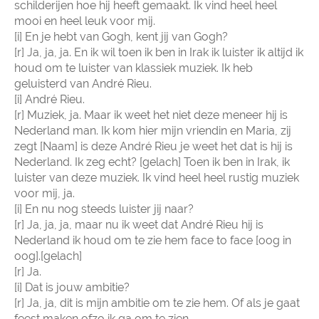
schilderijen hoe hij heeft gemaakt. Ik vind heel heel
mooi en heel leuk voor mij.
[i] En je hebt van Gogh, kent jij van Gogh?
[r] Ja, ja, ja. En ik wil toen ik ben in Irak ik luister ik altijd ik
houd om te luister van klassiek muziek. Ik heb
geluisterd van André Rieu.
[i] André Rieu.
[r] Muziek, ja. Maar ik weet het niet deze meneer hij is
Nederland man. Ik kom hier mijn vriendin en Maria, zij
zegt [Naam] is deze André Rieu je weet het dat is hij is
Nederland. Ik zeg echt? [gelach] Toen ik ben in Irak, ik
luister van deze muziek. Ik vind heel heel rustig muziek
voor mij, ja.
[i] En nu nog steeds luister jij naar?
[r] Ja, ja, ja, maar nu ik weet dat André Rieu hij is
Nederland ik houd om te zie hem face to face [oog in
oog].[gelach]
[r] Ja.
[i] Dat is jouw ambitie?
[r] Ja, ja, dit is mijn ambitie om te zie hem. Of als je gaat
feest maken ofzo ik ga om te zien.