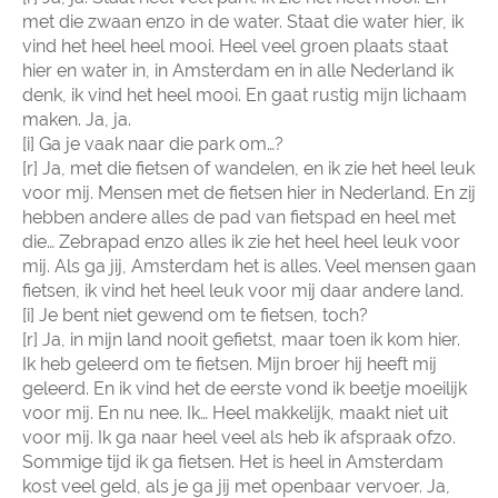
met die zwaan enzo in de water. Staat die water hier, ik
vind het heel heel mooi. Heel veel groen plaats staat
hier en water in, in Amsterdam en in alle Nederland ik
denk, ik vind het heel mooi. En gaat rustig mijn lichaam
maken. Ja, ja.
[i] Ga je vaak naar die park om…?
[r] Ja, met die fietsen of wandelen, en ik zie het heel leuk
voor mij. Mensen met de fietsen hier in Nederland. En zij
hebben andere alles de pad van fietspad en heel met
die… Zebrapad enzo alles ik zie het heel heel leuk voor
mij. Als ga jij, Amsterdam het is alles. Veel mensen gaan
fietsen, ik vind het heel leuk voor mij daar andere land.
[i] Je bent niet gewend om te fietsen, toch?
[r] Ja, in mijn land nooit gefietst, maar toen ik kom hier.
Ik heb geleerd om te fietsen. Mijn broer hij heeft mij
geleerd. En ik vind het de eerste vond ik beetje moeilijk
voor mij. En nu nee. Ik… Heel makkelijk, maakt niet uit
voor mij. Ik ga naar heel veel als heb ik afspraak ofzo.
Sommige tijd ik ga fietsen. Het is heel in Amsterdam
kost veel geld, als je ga jij met openbaar vervoer. Ja,