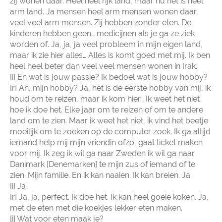
zij wonen daar. Heel heel rijk land, maar nu het is heel
arm land. Ja mensen heel arm mensen wonen daar,
veel veel arm mensen. Zij hebben zonder eten. De
kinderen hebben geen… medicijnen als je ga ze ziek
worden of. Ja, ja, ja veel probleem in mijn eigen land,
maar ik zie hier alles… Alles is komt goed met mij. Ik ben
heel heel beter dan veel veel mensen wonen in Irak.
[i] En wat is jouw passie? Ik bedoel wat is jouw hobby?
[r] Ah, mijn hobby? Ja, het is de eerste hobby van mij, ik
houd om te reizen, maar ik kom hier… Ik weet het niet
hoe ik doe het. Elke jaar om te reizen of om te andere
land om te zien. Maar ik weet het niet, ik vind het beetje
moeilijk om te zoeken op de computer zoek. Ik ga altijd
iemand help mij mijn vriendin ofzo, gaat ticket maken
voor mij. Ik zeg ik wil ga naar Zweden ik wil ga naar
Danimark [Denemarken] te mijn zus of iemand of te
zien. Mijn familie. En ik kan naaien. Ik kan breien. Ja.
[i] Ja
[r] Ja, ja, perfect. Ik doe het. Ik kan heel goeie koken. Ja,
met de eten met die koekjes lekker eten maken.
[i] Wat voor eten maak je?