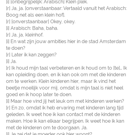
[i] [onbegrijpelijk: Arabisch] Klein plek.
[r] Ja, ja. [onverstaanbaar: Vertaald vanuit het Arabisch:
Boog net als een klein hof].
[r] [onverstaanbaar] Okey, okey.
[i] Arabisch: Baha, baha.
[r] Ja, ja, kleinhof.
[i] En wat zijn jouw ambities hier in de stad Amsterdam
te doen?
[r] Later ik kan zeggen?
[i] Ja.
[r] Ik houd mijn taal verbeteren en ik houd om to [te]… Ik
kan opleiding doen, en ik kan ook om met die kinderen
om te werken. Klein kinderen hier, maar ik vind het
beetje moeilijk voor mij, omdat is mijn taal is niet heel
goed en ik hoop later te doen.
[i] Maar hoe vind jij het leuk om met kinderen werken?
[r] En zo, omdat ik heb ervaring met kinderen lang tijd
geleden. Ik weet hoe ik kan contact met de kinderen
maken. Hoe ik kan elkaar begrijpen. Ik weet hoe ik kan
met de kinderen om te doorgaan. Ja.
[i] Je zei dat je moeder ook hier woont?