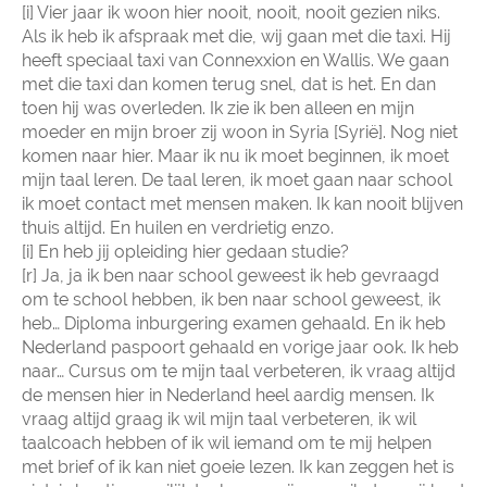
[i] Vier jaar ik woon hier nooit, nooit, nooit gezien niks.
Als ik heb ik afspraak met die, wij gaan met die taxi. Hij
heeft speciaal taxi van Connexxion en Wallis. We gaan
met die taxi dan komen terug snel, dat is het. En dan
toen hij was overleden. Ik zie ik ben alleen en mijn
moeder en mijn broer zij woon in Syria [Syrië]. Nog niet
komen naar hier. Maar ik nu ik moet beginnen, ik moet
mijn taal leren. De taal leren, ik moet gaan naar school
ik moet contact met mensen maken. Ik kan nooit blijven
thuis altijd. En huilen en verdrietig enzo.
[i] En heb jij opleiding hier gedaan studie?
[r] Ja, ja ik ben naar school geweest ik heb gevraagd
om te school hebben, ik ben naar school geweest, ik
heb… Diploma inburgering examen gehaald. En ik heb
Nederland paspoort gehaald en vorige jaar ook. Ik heb
naar… Cursus om te mijn taal verbeteren, ik vraag altijd
de mensen hier in Nederland heel aardig mensen. Ik
vraag altijd graag ik wil mijn taal verbeteren, ik wil
taalcoach hebben of ik wil iemand om te mij helpen
met brief of ik kan niet goeie lezen. Ik kan zeggen het is