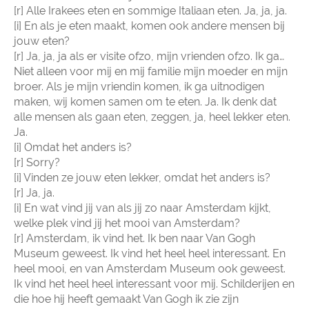
[r] Alle Irakees eten en sommige Italiaan eten. Ja, ja, ja.
[i] En als je eten maakt, komen ook andere mensen bij
jouw eten?
[r] Ja, ja, ja als er visite ofzo, mijn vrienden ofzo. Ik ga…
Niet alleen voor mij en mij familie mijn moeder en mijn
broer. Als je mijn vriendin komen, ik ga uitnodigen
maken, wij komen samen om te eten. Ja. Ik denk dat
alle mensen als gaan eten, zeggen, ja, heel lekker eten.
Ja.
[i] Omdat het anders is?
[r] Sorry?
[i] Vinden ze jouw eten lekker, omdat het anders is?
[r] Ja, ja.
[i] En wat vind jij van als jij zo naar Amsterdam kijkt,
welke plek vind jij het mooi van Amsterdam?
[r] Amsterdam, ik vind het. Ik ben naar Van Gogh
Museum geweest. Ik vind het heel heel interessant. En
heel mooi, en van Amsterdam Museum ook geweest.
Ik vind het heel heel interessant voor mij. Schilderijen en
die hoe hij heeft gemaakt Van Gogh ik zie zijn