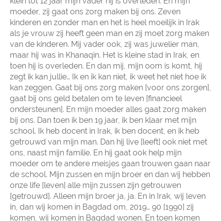
klein tot 12 jaar mijn vader hij is overleden. En mijn
moeder, zij gaat ons zorg maken bij ons. Zeven
kinderen en zonder man en het is heel moeilijk in Irak
als je vrouw zij heeft geen man en zij moet zorg maken
van de kinderen. Mij vader ook, zij was juwelier man,
maar hij was in Khanaqin. Het is kleine stad in Irak, en
toen hij is overleden. En dan mij, mijn oom is komt, hij
zegt ik kan jullie… Ik en ik kan niet, ik weet het niet hoe ik
kan zeggen. Gaat bij ons zorg maken [voor ons zorgen],
gaat bij ons geld betalen om te leven [financieel
ondersteunen]. En mijn moeder alles gaat zorg maken
bij ons. Dan toen ik ben 19 jaar, ik ben klaar met mijn
school. Ik heb docent in Irak, ik ben docent, en ik heb
getrouwd van mijn man. Dan hij live [leeft] ook niet met
ons, naast mijn familie. En hij gaat ook help mijn
moeder om te andere meisjes gaan trouwen gaan naar
de school. Mijn zussen en mijn broer en dan wij hebben
onze life [leven] alle mijn zussen zijn getrouwen
[getrouwd]. Alleen mijn broer ja, ja. En in Irak, wij leven
in, dan wij komen in Bagdad om, 2019… 90 [1990] zij
komen, wij komen in Bagdad wonen. En toen komen