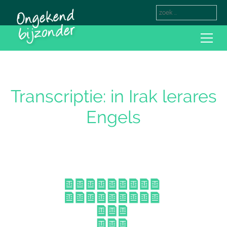
Transcriptie: in Irak lerares
Engels