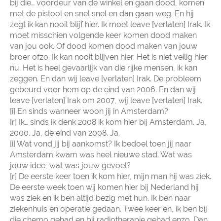
bij die… voordeur van de winkel en gaan dood, komen
met de pistool en snel snel en dan gaan weg. En hij
zegt ik kan nooit blijf hier. Ik moet leave [verlaten] Irak. Ik
moet misschien volgende keer komen dood maken
van jou ook. Of dood komen dood maken van jouw
broer ofzo. Ik kan nooit blijven hier. Het is niet veilig hier
nu. Het is heel gevaarlijk van die rijke mensen, ik kan
zeggen. En dan wij leave [verlaten] Irak. De probleem
gebeurd voor hem op de eind van 2006. En dan wij
leave [verlaten] Irak om 2007, wij leave [verlaten] Irak.
[i] En sinds wanneer woon jij in Amsterdam?
[r] Ik… sinds ik denk 2008 ik kom hier bij Amsterdam. Ja,
2000. Ja, de eind van 2008. Ja.
[i] Wat vond jij bij aankomst? Ik bedoel toen jij naar
Amsterdam kwam was heel nieuwe stad. Wat was
jouw idee, wat was jouw gevoel?
[r] De eerste keer toen ik kom hier, mijn man hij was ziek.
De eerste week toen wij komen hier bij Nederland hij
was ziek en ik ben altijd bezig met hun. Ik ben naar
ziekenhuis en operatie gedaan. Twee keer en, ik ben bij
die chemo gehad en bij radiotherapie gehad enzo. Dan