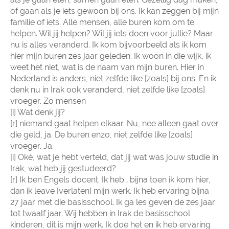
of gaan als je iets gewoon bij ons. Ik kan zeggen bij mijn
familie of iets. Alle mensen, alle buren kom om te
helpen. Wil jij helpen? Wil jij iets doen voor jullie? Maar
nu is alles veranderd. Ik kom bijvoorbeeld als ik kom
hier mijn buren zes jaar geleden. Ik woon in die wijk, ik
weet het niet, wat is de naam van mijn buren. Hier in
Nederland is anders, niet zelfde like [zoals] bij ons. En ik
denk nu in Irak ook veranderd, niet zelfde like [zoals]
vroeger. Zo mensen
[i] Wat denk jij?
[r] niemand gaat helpen elkaar. Nu, nee alleen gaat over
die geld, ja. De buren enzo, niet zelfde like [zoals]
vroeger. Ja.
[i] Oké, wat je hebt verteld, dat jij wat was jouw studie in
Irak, wat heb jij gestudeerd?
[r] Ik ben Engels docent. Ik heb… bijna toen ik kom hier,
dan ik leave [verlaten] mijn werk. Ik heb ervaring bijna
27 jaar met die basisschool. Ik ga les geven de zes jaar
tot twaalf jaar. Wij hebben in Irak de basisschool
kinderen, dit is mijn werk. Ik doe het en ik heb ervaring