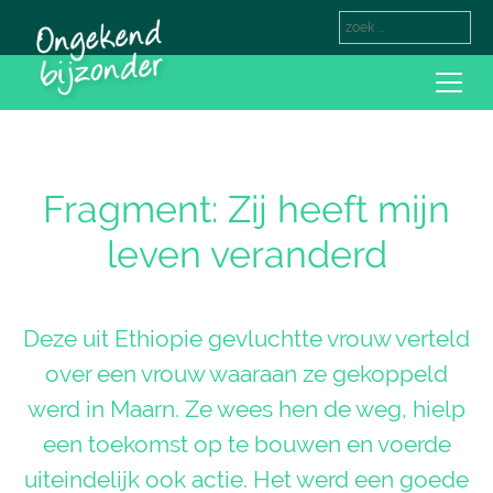
Fragment: Zij heeft mijn
leven veranderd
Deze uit Ethiopie gevluchtte vrouw verteld
over een vrouw waaraan ze gekoppeld
werd in Maarn. Ze wees hen de weg, hielp
een toekomst op te bouwen en voerde
uiteindelijk ook actie. Het werd een goede