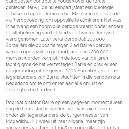
clanoudsten controle te houden over de rurale
gebieden, terwijl de nu eenpartijstaat een ideologie
gebaseerd op de Quran en het Marxisme doorvoerde
via ‘heropvoeding’ om oppositie te elimineren. Het was
in aanvang een hoopvolle periode waarin onder andere
de alfabetisering van het land voortvarend ter hand
werd genomen. Later veranderde dat: 200.000
Somaliërs die oppositie tegen Siad Barre voerden
werden opgepakt en gedood, nog eens 200.000
mensen worden vermist. In de loop van de jaren
tachtig groeide het verzet tegen Barre en brak er een
burgeroorlog uit. Ongeveer 2000 Somaliërs, voor- en
tegenstanders van Barre, vluchtten in die periode naar
Nederland om te ontkomen aan alle onrust en
onveiligheid in hun land.
Doordat dictator Barre op een gegeven moment alleen
nog de hoofdstad in handen had, was zijn bijnaam
onder zijn tegenstanders ‘de burgermeester van
Mogadishu’. Hij week uit naar Nigeria, maar zijn
aanhangers vochten tot 1995 een guerrilla-oorlog. Na