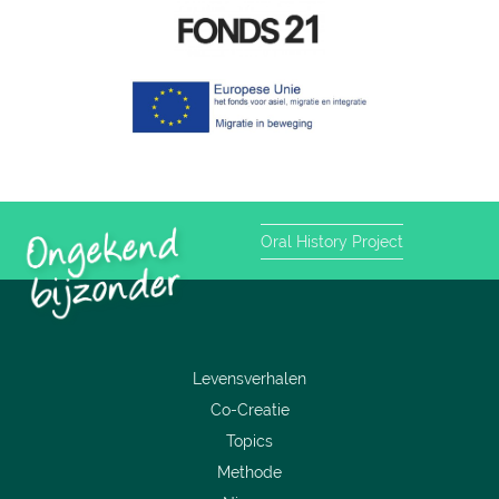
Oral History Project
Levensverhalen
Co-Creatie
Topics
Methode