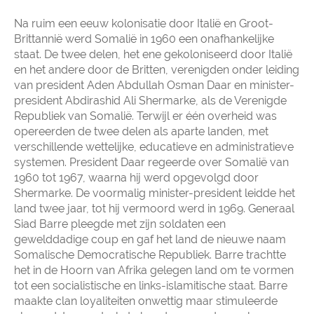
Na ruim een eeuw kolonisatie door Italië en Groot-
Brittannië werd Somalië in 1960 een onafhankelijke
staat. De twee delen, het ene gekoloniseerd door Italië
en het andere door de Britten, verenigden onder leiding
van president Aden Abdullah Osman Daar en minister-
president Abdirashid Ali Shermarke, als de Verenigde
Republiek van Somalië. Terwijl er één overheid was
opereerden de twee delen als aparte landen, met
verschillende wettelijke, educatieve en administratieve
systemen. President Daar regeerde over Somalië van
1960 tot 1967, waarna hij werd opgevolgd door
Shermarke. De voormalig minister-president leidde het
land twee jaar, tot hij vermoord werd in 1969. Generaal
Siad Barre pleegde met zijn soldaten een
gewelddadige coup en gaf het land de nieuwe naam
Somalische Democratische Republiek. Barre trachtte
het in de Hoorn van Afrika gelegen land om te vormen
tot een socialistische en links-islamitische staat. Barre
maakte clan loyaliteiten onwettig maar stimuleerde