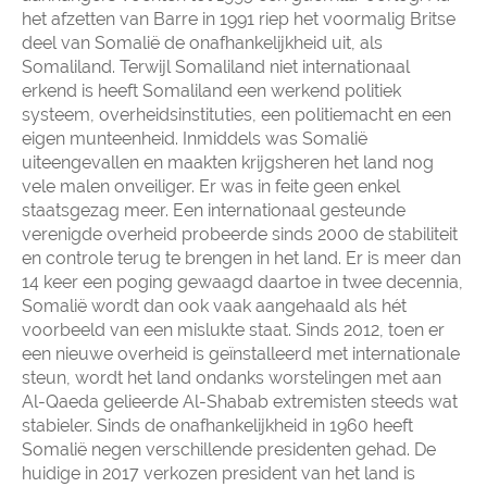
het afzetten van Barre in 1991 riep het voormalig Britse
deel van Somalië de onafhankelijkheid uit, als
Somaliland. Terwijl Somaliland niet internationaal
erkend is heeft Somaliland een werkend politiek
systeem, overheidsinstituties, een politiemacht en een
eigen munteenheid. Inmiddels was Somalië
uiteengevallen en maakten krijgsheren het land nog
vele malen onveiliger. Er was in feite geen enkel
staatsgezag meer. Een internationaal gesteunde
verenigde overheid probeerde sinds 2000 de stabiliteit
en controle terug te brengen in het land. Er is meer dan
14 keer een poging gewaagd daartoe in twee decennia,
Somalië wordt dan ook vaak aangehaald als hét
voorbeeld van een mislukte staat. Sinds 2012, toen er
een nieuwe overheid is geïnstalleerd met internationale
steun, wordt het land ondanks worstelingen met aan
Al-Qaeda gelieerde Al-Shabab extremisten steeds wat
stabieler. Sinds de onafhankelijkheid in 1960 heeft
Somalië negen verschillende presidenten gehad. De
huidige in 2017 verkozen president van het land is