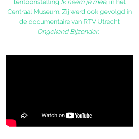
tentoonstelling
Ik neem je mee
, in het
Centraal Museum. Zij werd ook gevolgd in
de documentaire van RTV Utrecht
Ongekend Bijzonder
.