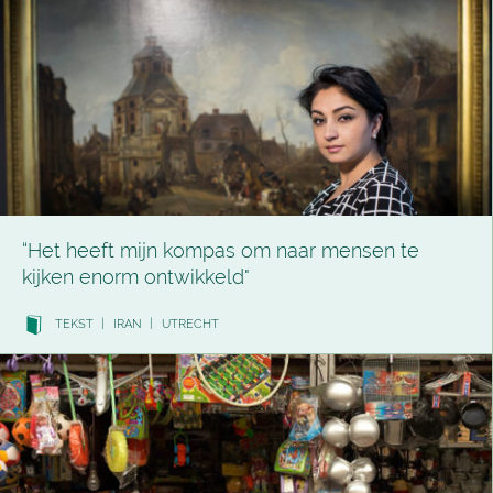
“Het heeft mijn kompas om naar mensen te
kijken enorm ontwikkeld"
TEKST
|
IRAN
|
UTRECHT