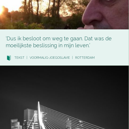
‘Dus ik besloot om weg te gaan. Dat was de
moeilijkste beslissing in mijn leven.’
TEKST
|
VOORMALIG-JOEGOSLAVIE
|
ROTTERDAM